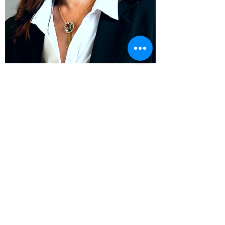
Phone
050-2921461
Email
makesyoubeauty@gmail.com