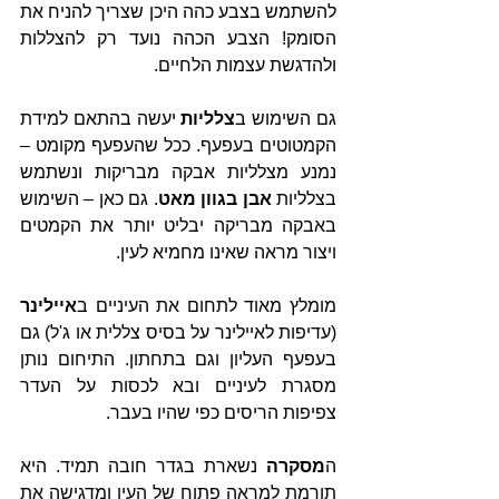
להשתמש בצבע כהה היכן שצריך להניח את 
הסומק! הצבע הכהה נועד רק להצללות 
ולהדגשת עצמות הלחיים.
גם השימוש ב
צלליות
 יעשה בהתאם למידת 
הקמטוטים בעפעף. ככל שהעפעף מקומט – 
נמנע מצלליות אבקה מבריקות ונשתמש 
בצלליות
 אבן בגוון מאט
. גם כאן – השימוש 
באבקה מבריקה יבליט יותר את הקמטים 
ויצור מראה שאינו מחמיא לעין.
מומלץ מאוד לתחום את העיניים ב
איילינר
(עדיפות לאיילינר על בסיס צללית או ג'ל) גם 
בעפעף העליון וגם בתחתון. התיחום נותן 
מסגרת לעיניים ובא לכסות על העדר 
צפיפות הריסים כפי שהיו בעבר.
ה
מסקרה
 נשארת בגדר חובה תמיד. היא 
תורמת למראה פתוח של העין ומדגישה את 