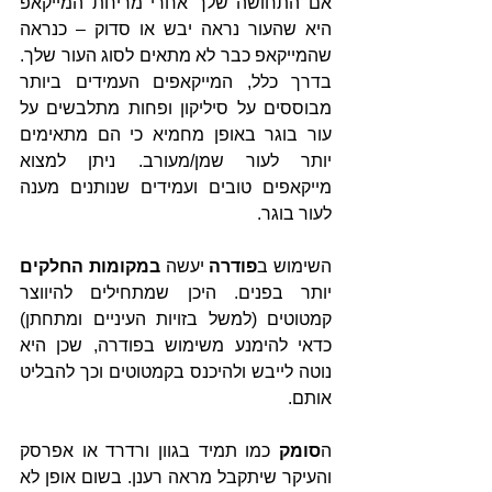
אם התחושה שלך אחרי מריחת המייקאפ 
היא שהעור נראה יבש או סדוק – כנראה 
שהמייקאפ כבר לא מתאים לסוג העור שלך. 
בדרך כלל, המייקאפים העמידים ביותר 
מבוססים על סיליקון ופחות מתלבשים על 
עור בוגר באופן מחמיא כי הם מתאימים 
יותר לעור שמן/מעורב. ניתן למצוא 
מייקאפים טובים ועמידים שנותנים מענה 
לעור בוגר.
השימוש ב
פודרה
 יעשה 
במקומות החלקים
יותר בפנים. היכן שמתחילים להיווצר 
קמטוטים (למשל בזויות העיניים ומתחתן) 
כדאי להימנע משימוש בפודרה, שכן היא 
נוטה לייבש ולהיכנס בקמטוטים וכך להבליט 
אותם.
ה
סומק
 כמו תמיד בגוון ורדרד או אפרסק 
והעיקר שיתקבל מראה רענן. בשום אופן לא 